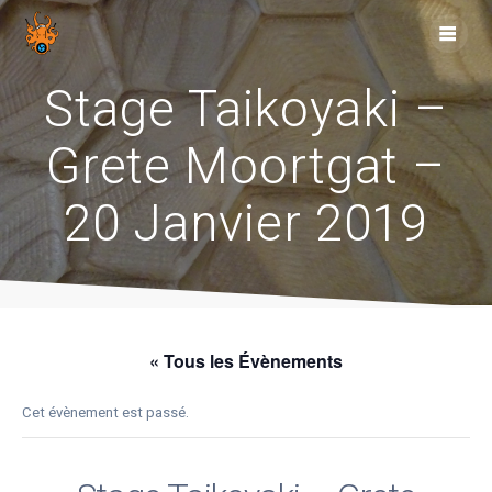
Skip
to
content
Stage Taikoyaki –
Grete Moortgat –
20 Janvier 2019
« Tous les Évènements
Cet évènement est passé.