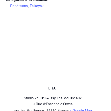
Répétitions
,
Taikoyaki
LIEU
Studio 7e Ciel – Issy Les Moulineaux
9 Rue d'Estienne d'Orves
Issy-les-Moulineaux
,
92130
France
+ Google Map