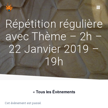
Skip
to
content
Répétition régulière
avec Thème – 2h –
22 Janvier 2019 –
19h
« Tous les Évènements
Cet évènement est passé.