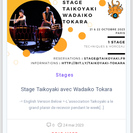
Stages
Stage Taikoyaki avec Wadaiko Tokara
-= English Version Below =-L’association Taikoyaki a le
grand plaisir de recevoir pendant le week[…]
0
24 mai 2023