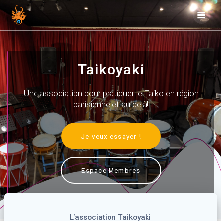
Skip
to
content
Taikoyaki
Une association pour pratiquer le Taiko en région
parisienne et au delà!
Je veux essayer !
Espace Membres
L’association Taikoyaki