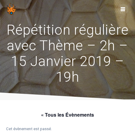
Skip
to
content
Répétition régulière
avec Thème – 2h –
15 Janvier 2019 –
19h
« Tous les Évènements
Cet évènement est passé.