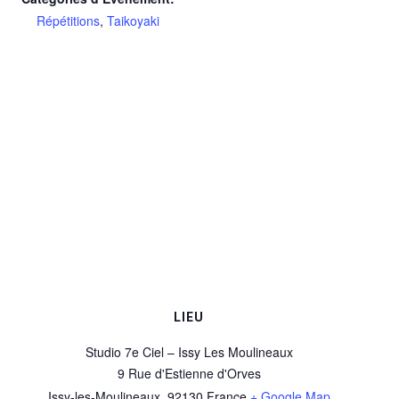
Répétitions
,
Taikoyaki
LIEU
Studio 7e Ciel – Issy Les Moulineaux
9 Rue d'Estienne d'Orves
Issy-les-Moulineaux
,
92130
France
+ Google Map