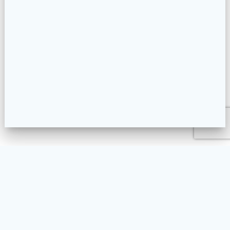
L’ASSOCIATION
NOS ACTIVITÉS
LA PRATIQUE DU TAIKO
AGENDA
FAQ
CONTACT
BLOG
ENGLISH