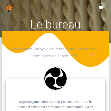
Skip
to
content
Le bureau
L’association Taikoyaki est représentée par un bureau
composés de 3 membres
Apprenti joueur depuis 2015, Loïc est avant tout le
principal animateur artistique de l’association. Il a en