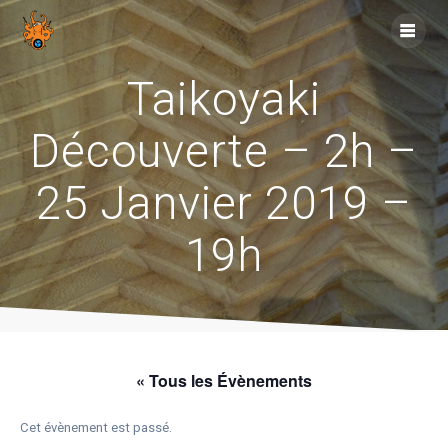
Skip
to
content
Taikoyaki
Découverte – 2h –
25 Janvier 2019 –
19h
« Tous les Évènements
Cet évènement est passé.