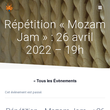
Skip
to
content
Répétition « Mozam
Jam » : 26 avril
2022 – 19h
« Tous les Évènements
Cet évènement est passé.