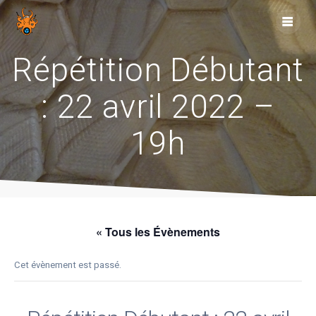
Skip
to
content
Répétition Débutant
: 22 avril 2022 –
19h
« Tous les Évènements
Cet évènement est passé.