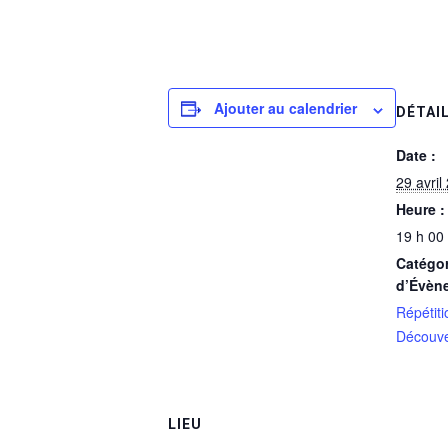
Ajouter au calendrier
DÉTAI
Date :
29 avril
Heure :
19 h 00
Catégor
d’Évèn
Répétiti
Découve
LIEU