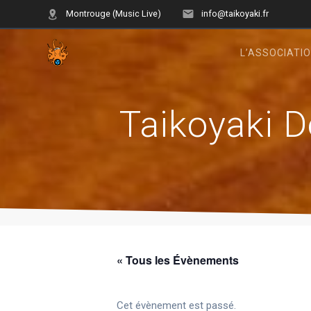
Skip
Montrouge (Music Live)
info@taikoyaki.fr
to
content
L’ASSOCIATI
Taikoyaki D
« Tous les Évènements
Cet évènement est passé.