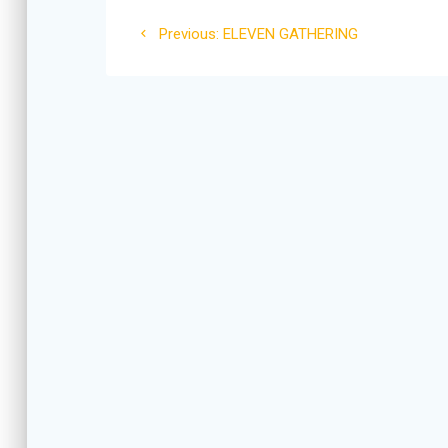
Navigation
Previous
Previous:
ELEVEN GATHERING
de
post:
l’article