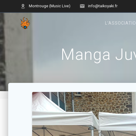
Skip
Montrouge (Music Live)
info@taikoyaki.fr
to
content
L’ASSOCIATI
Manga Juv