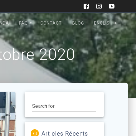
NDA
FAQ
CONTACT
BLOG
ENGLISH
tobre 2020
Search for:
Articles Récents