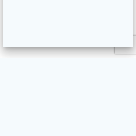
L’ASSOCIATION
NOS ACTIVITÉS
LA PRATIQUE DU TAIKO
AGENDA
FAQ
CONTACT
BLOG
ENGLISH
© 2026 Taikoyaki. Built using WordPress and
Materialis Theme
.