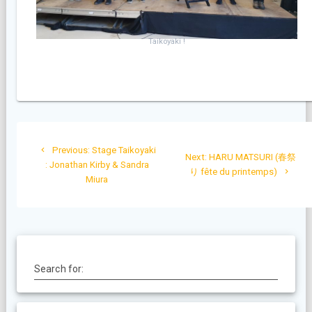
Taikoyaki !
Navigation
Previous
Previous:
Stage Taikoyaki
de
Next
Next:
HARU MATSURI (春祭
post:
: Jonathan Kirby & Sandra
post:
り fête du printemps)
Miura
l’article
Search for: