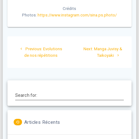
Crédits
Photos:
https://www.instagram.com/sina.ps.photo/
Navigation
Previous
Next
Previous:
Evolutions
Next:
Manga Juvisy &
de
post:
post:
de nos répétitions
Taikoyaki
l’article
Search for:
Articles Récents