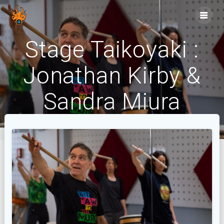
Skip
to
content
Stage Taikoyaki :
Jonathan Kirby &
Sandra Miura