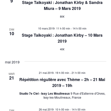
9
Stage Taikoyaki : Jonathan Kirby & Sandra
i
g
Miura – 9 Mars 2019
g
a
80€
a
t
10 mars 2019- 11 h 00 min
-
14 h 00 min
DIM
i
10
t
Stage Taikoyaki : Jonathan Kirby – 10 Mars
o
2019
i
n
40€
o
d
mai 2019
n
e
21 mai 2019- 19 h 00 min
-
21 h 00 min
MAR
p
v
21
Répétition régulière avec Thème – 2h – 21 Mai
u
2019 – 19h
a
e
Studio 7e Ciel - Issy Les Moulineaux
9 Rue d'Estienne d'Orves,
r
Issy-les-Moulineaux, France
s
c
26 mai 2019- 10 h 00 min
-
14 h 00 min
DIM