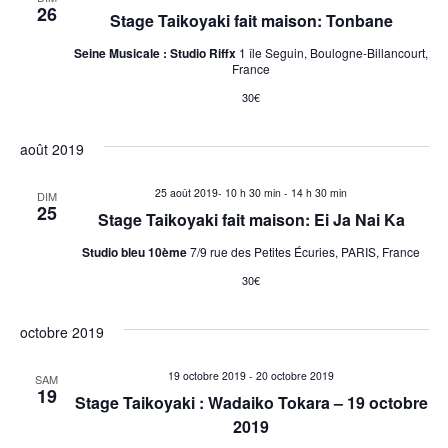
É
26
Stage Taikoyaki fait maison: Tonbane
o
v
Seine Musicale : Studio Riffx
1 île Seguin, Boulogne-Billancourt,
n
è
France
30€
n
s
e
u
août 2019
m
l
25 août 2019- 10 h 30 min
-
14 h 30 min
DIM
e
25
Stage Taikoyaki fait maison: Ei Ja Nai Ka
t
n
Studio bleu 10ème
7/9 rue des Petites Écuries, PARIS, France
a
t
30€
t
octobre 2019
i
19 octobre 2019
-
20 octobre 2019
SAM
19
o
Stage Taikoyaki : Wadaiko Tokara – 19 octobre
2019