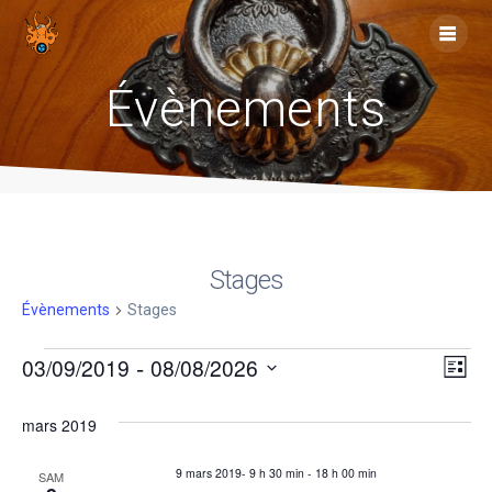
Skip
to
content
Évènements
Stages
Évènements
Stages
Évènements
 - 
N
03/09/2019
08/08/2026
N
Liste
Sélectionnez
a
a
une
mars 2019
v
date.
v
9 mars 2019- 9 h 30 min
-
18 h 00 min
SAM
i