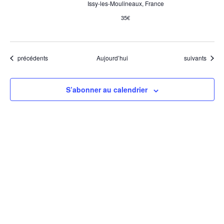
Issy-les-Moulineaux, France
35€
Évènements
Évènements
précédents
Aujourd’hui
suivants
S’abonner au calendrier