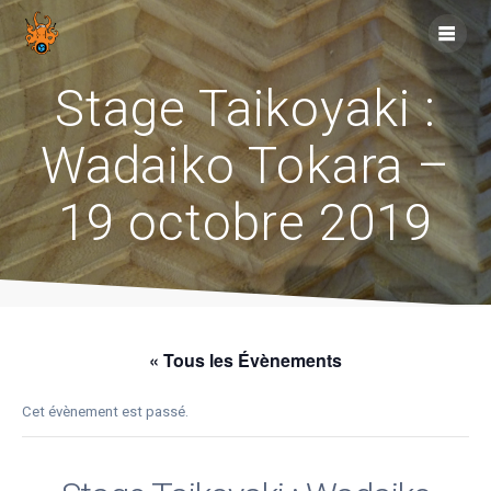
Skip
to
content
Stage Taikoyaki :
Wadaiko Tokara –
19 octobre 2019
« Tous les Évènements
Cet évènement est passé.