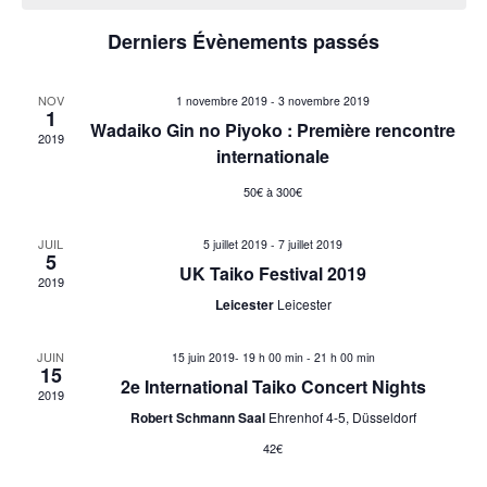
v
v
a
i
Derniers Évènements passés
i
l
g
g
NOV
e
1 novembre 2019
-
3 novembre 2019
a
1
Wadaiko Gin no Piyoko : Première rencontre
2019
a
t
n
internationale
i
t
50€ à 300€
d
o
i
r
JUIL
5 juillet 2019
-
7 juillet 2019
5
n
UK Taiko Festival 2019
o
2019
i
d
Leicester
Leicester
n
e
e
JUIN
15 juin 2019- 19 h 00 min
-
21 h 00 min
15
p
v
r
2e International Taiko Concert Nights
2019
u
Robert Schmann Saal
Ehrenhof 4-5, Düsseldorf
a
d
42€
e
r
e