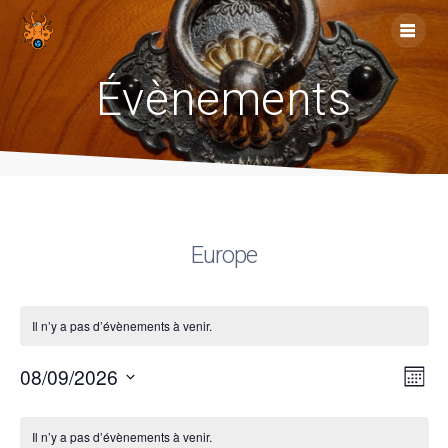
Skip
to
content
Évènements
Europe
Il n’y a pas d’évènements à venir.
N
08/09/2026
N
Mois
Sélectionnez
a
a
C
une
Il n’y a pas d’évènements à venir.
date.