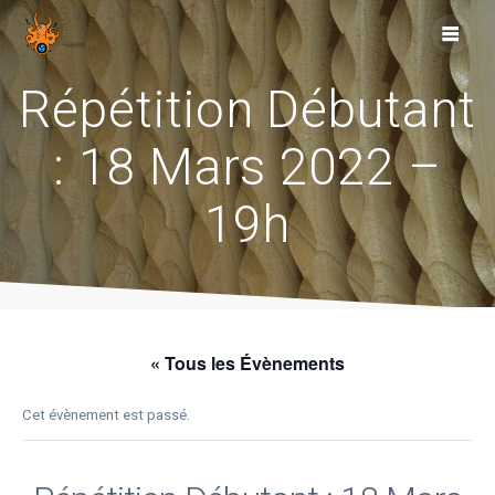
Skip
to
content
Répétition Débutant
: 18 Mars 2022 –
19h
« Tous les Évènements
Cet évènement est passé.