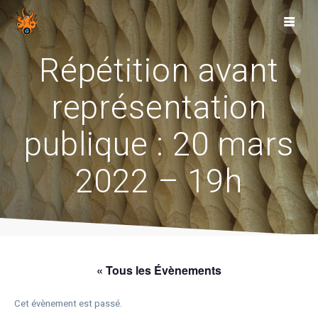
Skip
to
content
Répétition avant
représentation
publique : 20 mars
2022 – 19h
« Tous les Évènements
Cet évènement est passé.