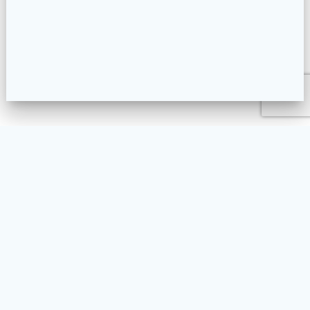
L’ASSOCIATION
NOS ACTIVITÉS
LA PRATIQUE DU TAIKO
AGENDA
FAQ
CONTACT
BLOG
ENGLISH
© 2026 Taikoyaki. Built using WordPress and
Materialis Theme
.