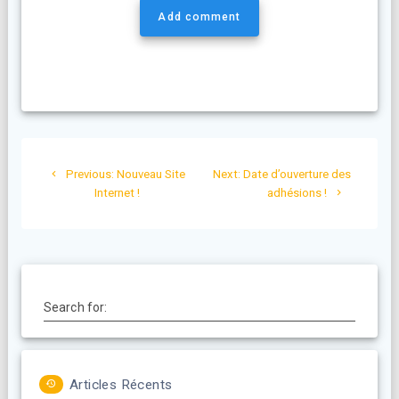
Add comment
Navigation
Previous
Next
Previous:
Nouveau Site
Next:
Date d’ouverture des
de
post:
post:
Internet !
adhésions !
l’article
Search for:
Articles Récents