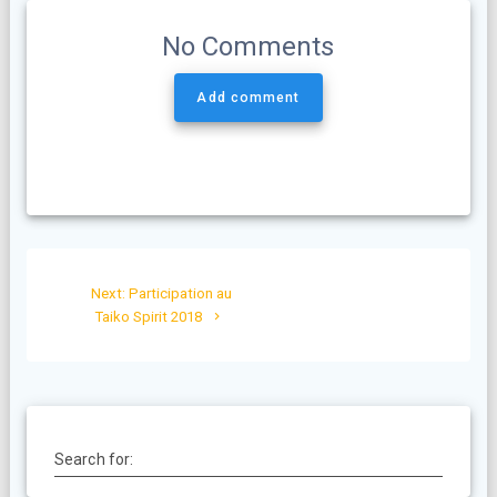
No Comments
Add comment
Navigation
Next
Next:
Participation au
de
post:
Taiko Spirit 2018
l’article
Search for: