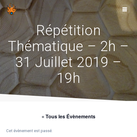
Skip
to
content
Répétition
Thématique – 2h –
31 Juillet 2019 –
19h
« Tous les Évènements
Cet évènement est passé.