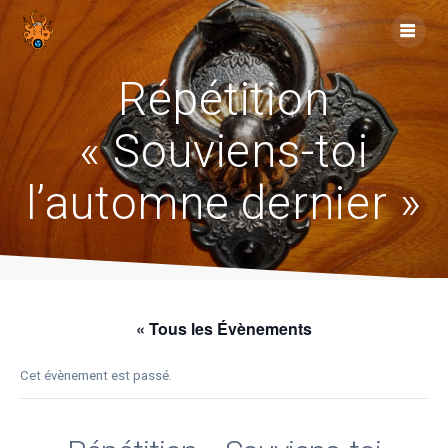
Skip
to
content
Répétition
« Souviens-toi
l’automne dernier »
« Tous les Évènements
Cet évènement est passé.