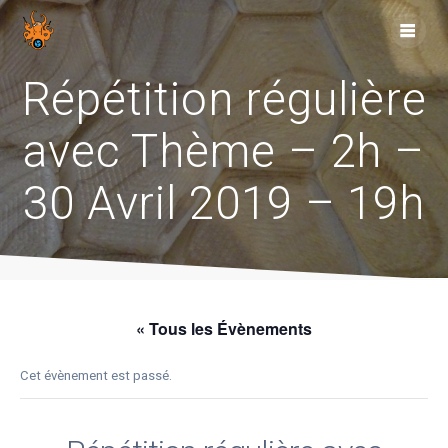
Skip
to
content
Répétition régulière
avec Thème – 2h –
30 Avril 2019 – 19h
« Tous les Évènements
Cet évènement est passé.