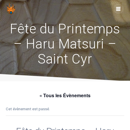
Skip
to
content
Fête du Printemps
– Haru Matsuri –
Saint Cyr
« Tous les Évènements
Cet évènement est passé.