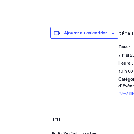
Ajouter au calendrier
DÉTAI
Date :
7 mai 2
Heure :
19 h 00
Catégor
d’Évèn
Répétiti
LIEU
Studio 7e Ciel – Issy Les