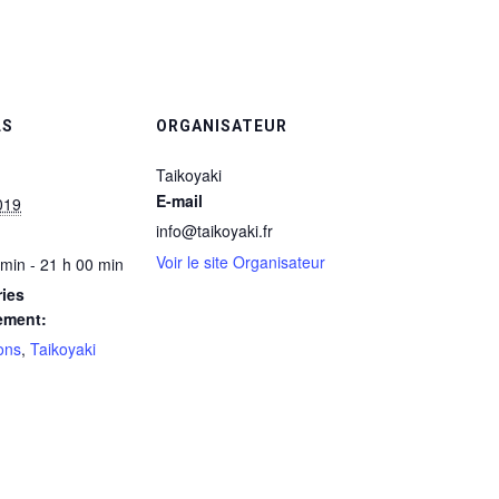
LS
ORGANISATEUR
Taikoyaki
E-mail
019
info@taikoyaki.fr
Voir le site Organisateur
 min - 21 h 00 min
ies
ement:
ons
,
Taikoyaki