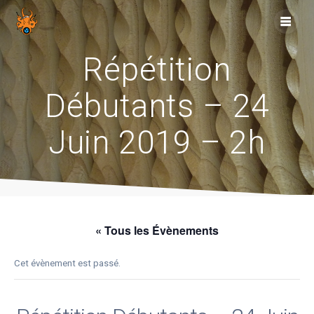
Skip
to
content
Répétition
Débutants – 24
Juin 2019 – 2h
« Tous les Évènements
Cet évènement est passé.