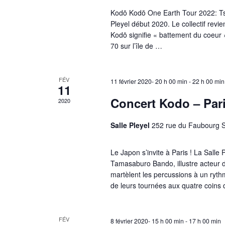
Kodō Kodō One Earth Tour 2022: Tsu
d
Pleyel début 2020. Le collectif revi
Kodō signifie « battement du coeur 
r
70 sur l’île de …
i
FÉV
11 février 2020- 20 h 00 min
-
22 h 00 min
11
e
Concert Kodo – Pari
2020
r
Salle Pleyel
252 rue du Faubourg S
d
Le Japon s’invite à Paris ! La Salle 
e
Tamasaburo Bando, illustre acteur d
martèlent les percussions à un ryth
É
de leurs tournées aux quatre coin
v
FÉV
8 février 2020- 15 h 00 min
-
17 h 00 min