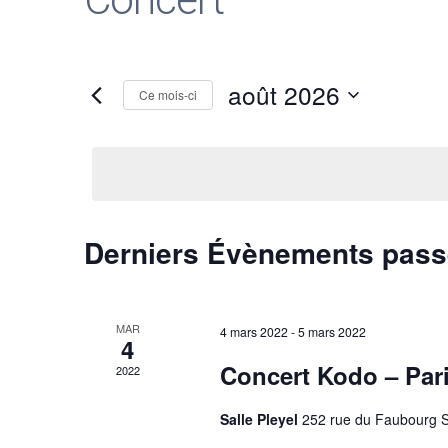
août 2026
Ce mois-ci
Sélectionnez
une
date.
C
Derniers Évènements pas
a
MAR
4 mars 2022
-
5 mars 2022
l
4
Concert Kodo – Pari
2022
e
Salle Pleyel
252 rue du Faubourg S
n