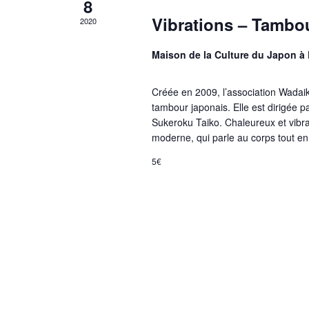
8
è
Vibrations – Tambo
2020
n
Maison de la Culture du Japon à
e
Créée en 2009, l’association Wadaiko
tambour japonais. Elle est dirigée 
m
Sukeroku Taiko. Chaleureux et vibrant
moderne, qui parle au corps tout en é
e
5€
n
t
s