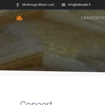
Skip
Montrouge (Music Live)
info@taikoyaki.fr
to
content
L’ASSOCIATI
Concert