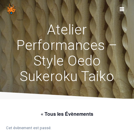
Skip
to
content
Atelier
Performances –
Style Oedo
Sukeroku Taiko
« Tous les Évènements
Cet évènement est passé.