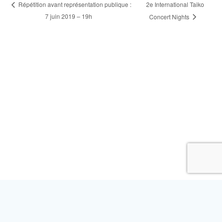
2e International Taiko
Répétition avant représentation publique :
7 juin 2019 – 19h
Concert Nights
L’ASSOCIATION
NOS ACTIVITÉS