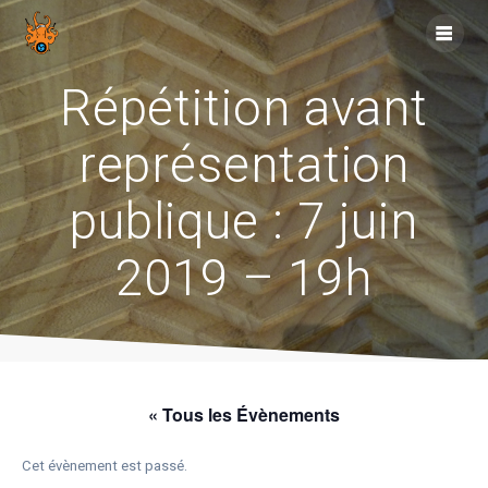
Skip
to
content
Répétition avant
représentation
publique : 7 juin
2019 – 19h
« Tous les Évènements
Cet évènement est passé.