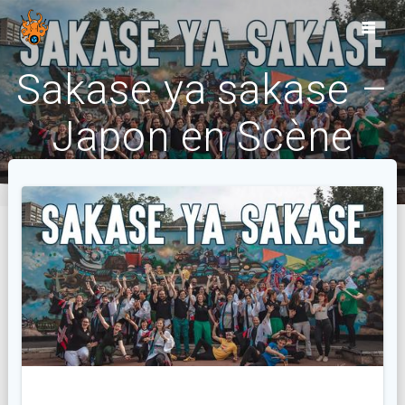
Skip
to
content
Sakase ya sakase –
Japon en Scène