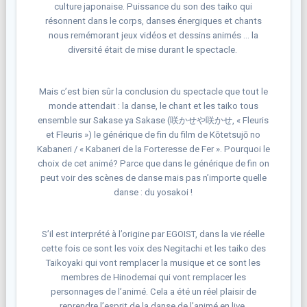
culture japonaise. Puissance du son des taiko qui
résonnent dans le corps, danses énergiques et chants
nous remémorant jeux vidéos et dessins animés … la
diversité était de mise durant le spectacle. ​
Mais c’est bien sûr la conclusion du spectacle que tout le
monde attendait : la danse, le chant et les taiko tous
ensemble sur Sakase ya Sakase (咲かせや咲かせ, « Fleuris
et Fleuris ») le générique de fin du film de Kōtetsujō no
Kabaneri / « Kabaneri de la Forteresse de Fer ». Pourquoi le
choix de cet animé? Parce que dans le générique de fin on
peut voir des scènes de danse mais pas n’importe quelle
danse : du yosakoi !
S’il est interprété à l’origine par EGOIST, dans la vie réelle
cette fois ce sont les voix des Negitachi et les taiko des
Taikoyaki qui vont remplacer la musique et ce sont les
membres de Hinodemai qui vont remplacer les
personnages de l’animé. Cela a été un réel plaisir de
reprendre l’esprit de la danse de l’animé en live.