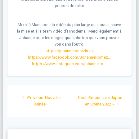
groupes de taiko.
Merci à Manu pour la vidéo du plan large qui nous a sauvé
la mise et à la team vidéo d’Hinodemai. Merci également à
Johanne pour les magnifiques photos que vous pouvez
voir dans l’outro.
https://johanneromezin.fr/
https://www.facebook.com/JohanneRomez…
https://www.instagram.com/johanne.ro….
Navigation
Previous
Next
Previous:
Nouvelle
Next:
Retour sur « Japon
de
post:
post:
Année !
en Scène 2022 »
l’article