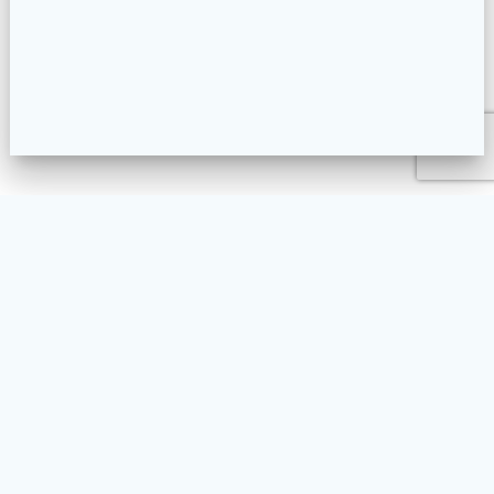
L’ASSOCIATION
NOS ACTIVITÉS
LA PRATIQUE DU TAIKO
AGENDA
FAQ
CONTACT
BLOG
ENGLISH
© 2026 Taikoyaki. Built using WordPress and
Materialis Theme
.