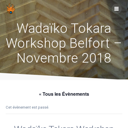
Skip
to
content
Wadaïko Tokara
Workshop Belfort –
Novembre 2018
« Tous les Évènements
Cet évènement est passé.