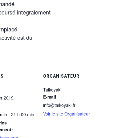
emandé
boursé intégralement
emplacé
ctivité est dû
LS
ORGANISATEUR
Taikoyaki
E-mail
er 2019
info@taikoyaki.fr
Voir le site Organisateur
 min - 21 h 00 min
ies
ement:
écouverte
,