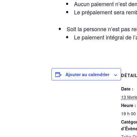
Aucun paiement n’est d
Le prépaiement sera rem
Soit la personne n’est pas r
Le paiement intégral de l’a
Ajouter au calendrier
DÉTAI
Date :
13 févri
Heure :
19 h 00
Catégor
d’Évèn
Taiko D