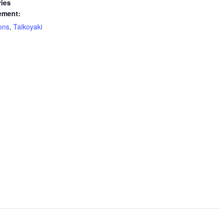
ies
ement:
ons
,
Taikoyaki