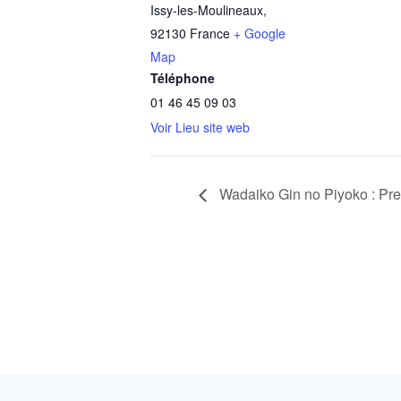
Issy-les-Moulineaux
,
92130
France
+ Google
Map
Téléphone
01 46 45 09 03
Voir Lieu site web
Wadaiko Gin no Piyoko : Prem