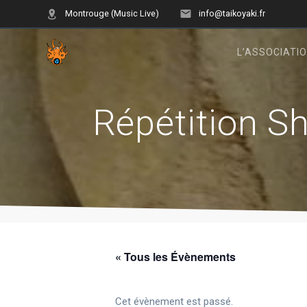
Skip
Montrouge (Music Live)
info@taikoyaki.fr
to
content
L’ASSOCIATI
Répétition S
« Tous les Évènements
Cet évènement est passé.