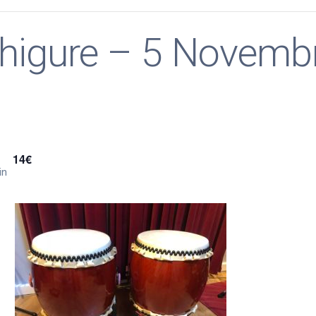
Shigure – 5 Novemb
14€
in