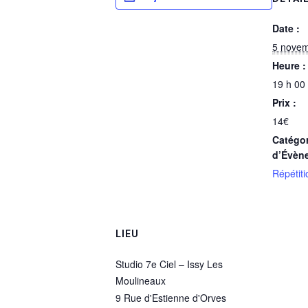
Date :
5 nove
Heure :
19 h 00
Prix :
14€
Catégor
d’Évèn
Répétiti
LIEU
Studio 7e Ciel – Issy Les
Moulineaux
9 Rue d'Estienne d'Orves