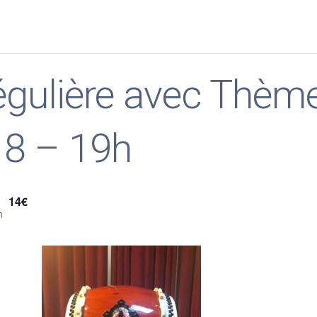
régulière avec Thèm
18 – 19h
14€
n