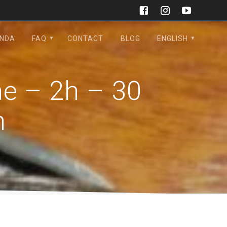
NDA
FAQ
CONTACT
BLOG
ENGLISH
me – 2h – 30
h