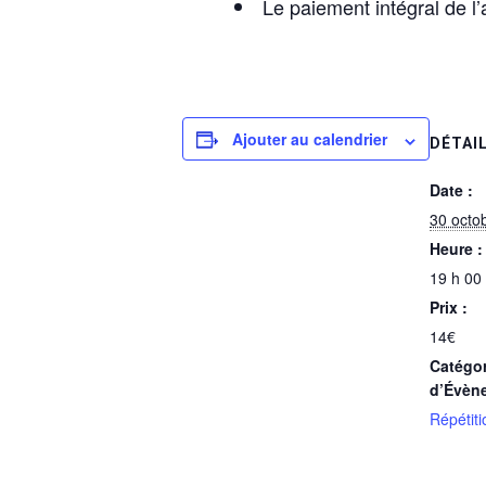
Le paiement intégral de l’a
Ajouter au calendrier
DÉTAI
Date :
30 octo
Heure :
19 h 00
Prix :
14€
Catégor
d’Évèn
Répétiti