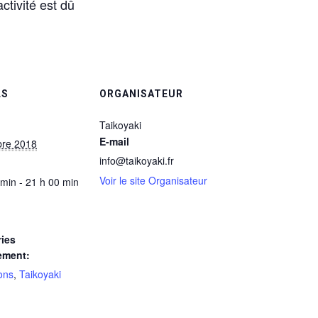
ctivité est dû
LS
ORGANISATEUR
Taikoyaki
E-mail
bre 2018
info@taikoyaki.fr
Voir le site Organisateur
 min - 21 h 00 min
ies
ement:
ons
,
Taikoyaki