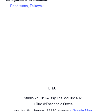
Répétitions
,
Taikoyaki
LIEU
Studio 7e Ciel – Issy Les Moulineaux
9 Rue d'Estienne d'Orves
Issy-les-Moulineaux
,
92130
France
+ Google Map