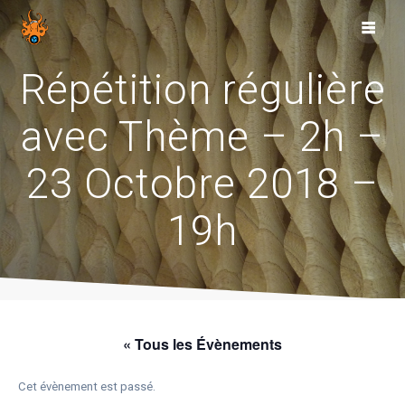
Skip
to
content
Répétition régulière
avec Thème – 2h –
23 Octobre 2018 –
19h
« Tous les Évènements
Cet évènement est passé.