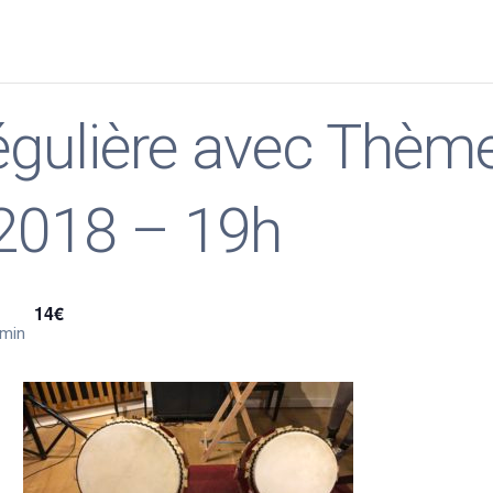
régulière avec Thèm
2018 – 19h
14€
 min