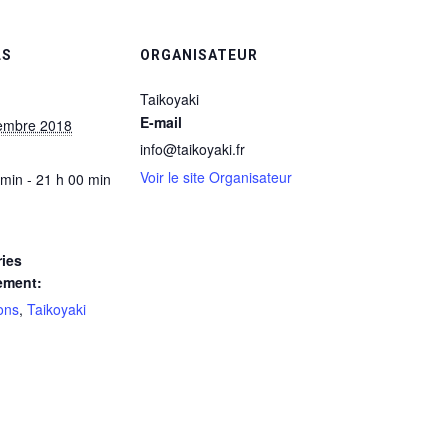
LS
ORGANISATEUR
Taikoyaki
E-mail
embre 2018
info@taikoyaki.fr
Voir le site Organisateur
 min - 21 h 00 min
ies
ement:
ons
,
Taikoyaki