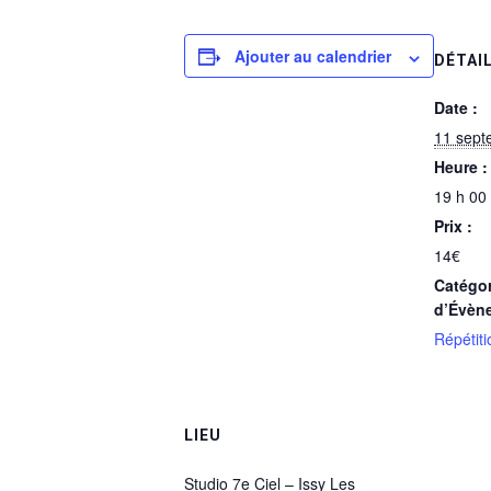
Ajouter au calendrier
DÉTAI
Date :
11 sept
Heure :
19 h 00
Prix :
14€
Catégor
d’Évèn
Répétiti
LIEU
Studio 7e Ciel – Issy Les