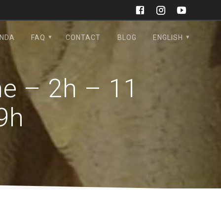
NDA
FAQ
CONTACT
BLOG
ENGLISH
me – 2h – 11
9h