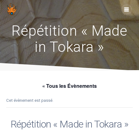
Skip
to
content
Répétition « Made
in Tokara »
« Tous les Évènements
Cet évènement est passé.
Répétition « Made in Tokara »