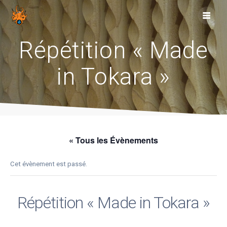
Skip
to
content
Répétition « Made
in Tokara »
« Tous les Évènements
Cet évènement est passé.
Répétition « Made in Tokara »