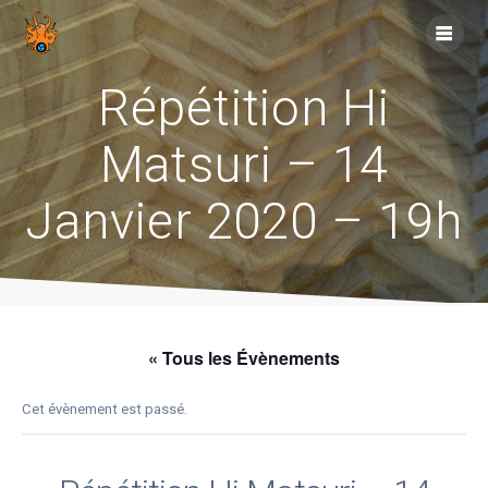
Skip
to
content
Répétition Hi
Matsuri – 14
Janvier 2020 – 19h
« Tous les Évènements
Cet évènement est passé.