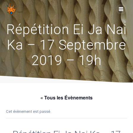
Skip
to
content
Répétition Ei Ja Nai
Ka – 17 Septembre
2019 – 19h
« Tous les Évènements
Cet évènement est passé.