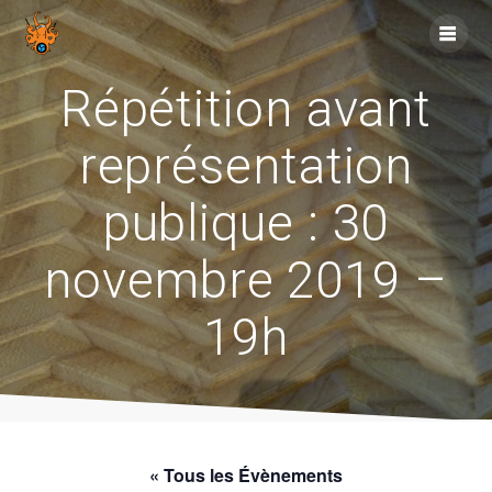
Skip
to
content
Répétition avant
représentation
publique : 30
novembre 2019 –
19h
« Tous les Évènements